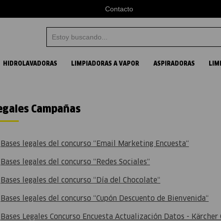
Contacto
Estoy buscando...
Términos más buscados
HIDROLAVADORAS
LIMPIADORAS A VAPOR
ASPIRADORAS
LIM
1
.
aspiradora
2
.
vapor
egales Campañas
3
.
hidrolavadora
4
.
karcher
-
Bases legales del concurso “Email Marketing Encuesta“
-
Bases legales del concurso “Redes Sociales“
-
Bases legales del concurso “Día del Chocolate“
-
Bases legales del concurso “Cupón Descuento de Bienvenida“
-
Bases Legales Concurso Encuesta Actualización Datos - Kärcher 