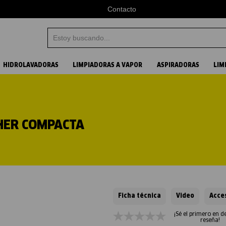
Contacto
Estoy buscando...
Términos más buscados
HIDROLAVADORAS
LIMPIADORAS A VAPOR
ASPIRADORAS
LIM
1
.
aspiradora
2
.
vapor
HER COMPACTA
3
.
hidrolavadora
4
.
karcher
Ficha técnica
Video
Acce
¡Sé el primero en d
reseña!