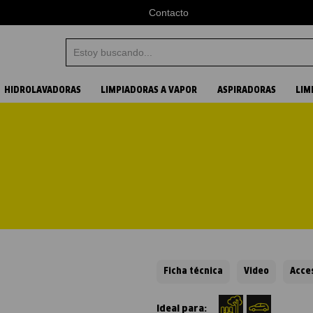
Contacto
Estoy buscando...
Términos más buscados
HIDROLAVADORAS
LIMPIADORAS A VAPOR
ASPIRADORAS
LIM
1
.
aspiradora
2
.
vapor
3
.
hidrolavadora
4
.
karcher
Ficha técnica
Video
Acce