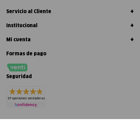
+
Servicio al Cliente
+
Institucional
+
Mi cuenta
Formas de pago
Seguridad
97 opiniones verdaderas
© Kärcher Chile S.p.A. 2024. Todos los
Derechos Reservados.