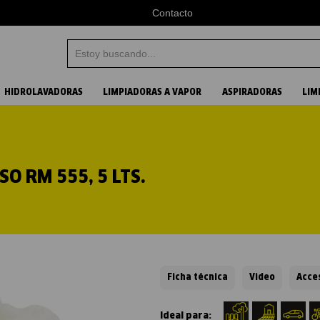
Contacto
Estoy buscando...
Términos más buscados
HIDROLAVADORAS
LIMPIADORAS A VAPOR
ASPIRADORAS
LIM
1
.
aspiradora
2
.
vapor
O RM 555, 5 LTS.
3
.
hidrolavadora
4
.
karcher
Ficha técnica
Video
Acce