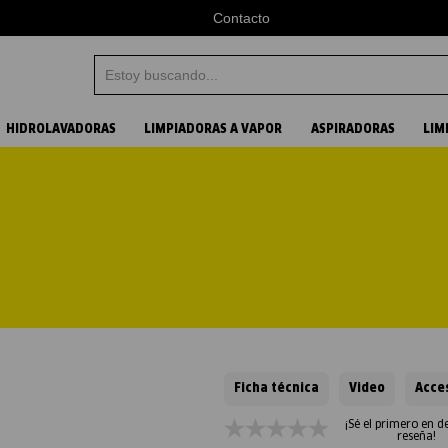
Contacto
Estoy buscando...
Términos más buscados
HIDROLAVADORAS
LIMPIADORAS A VAPOR
ASPIRADORAS
LIM
1
.
aspiradora
2
.
vapor
3
.
hidrolavadora
4
.
karcher
Ficha técnica
Video
Acce
¡Sé el primero en d
reseña!