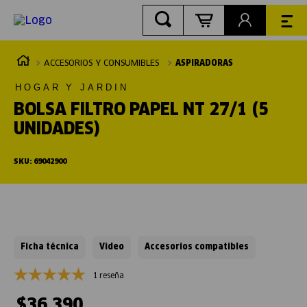
ACCESORIOS Y CONSUMIBLES
ASPIRADORAS
HOGAR Y JARDIN
BOLSA FILTRO PAPEL NT 27/1 (5
UNIDADES)
SKU
:
69042900
Ficha técnica
Video
Accesorios compatibles
1 reseña
$
36
.
390