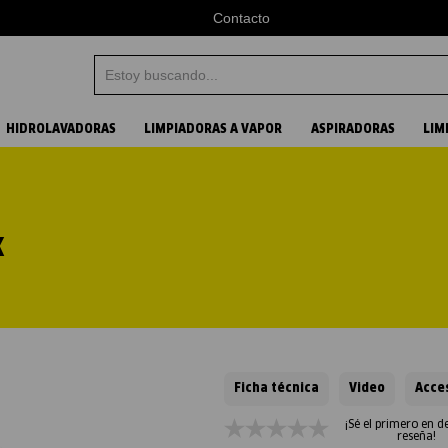
Contacto
Estoy buscando...
Términos más buscados
HIDROLAVADORAS
LIMPIADORAS A VAPOR
ASPIRADORAS
LIM
1
.
aspiradora
2
.
vapor
X
3
.
hidrolavadora
4
.
karcher
Ficha técnica
Video
Acce
¡Sé el primero en d
reseña!