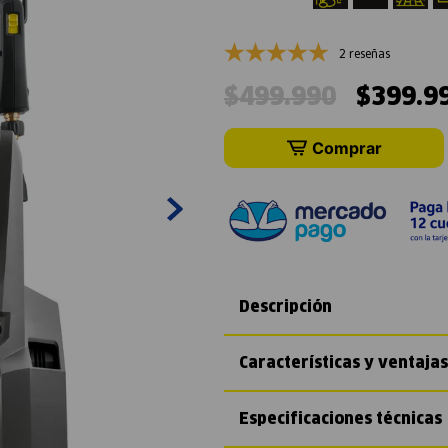
2 reseñas
$
499
.
990
$
399
.
9
Comprar
Descripción
Características y ventajas
Especificaciones técnicas