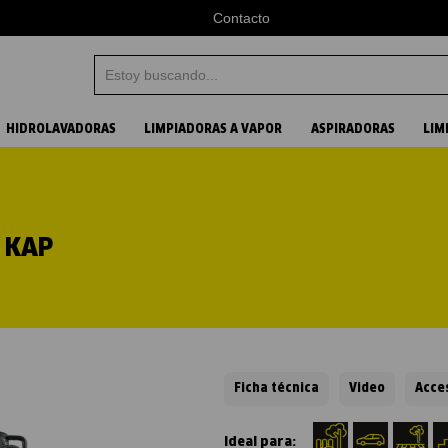
Contacto
Estoy buscando...
Términos más buscados
HIDROLAVADORAS
LIMPIADORAS A VAPOR
ASPIRADORAS
LIM
1
.
aspiradora
2
.
vapor
 KAP
3
.
hidrolavadora
4
.
karcher
Ficha técnica
Video
Acce