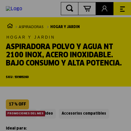
ASPIRADORAS
HOGAR Y JARDIN
HOGAR Y JARDIN
ASPIRADORA POLVO Y AGUA NT
2100 INOX, ACERO INOXIDABLE.
BAJO CONSUMO Y ALTA POTENCIA.
SKU
:
93989260
17 %
OFF
PROMOCIONES DEL MES
Ficha técnica
Video
Accesorios compatibles