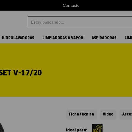
Contacto
Estoy buscando...
Términos más buscados
HIDROLAVADORAS
LIMPIADORAS A VAPOR
ASPIRADORAS
LIM
1
.
aspiradora
2
.
vapor
SET V-17/20
3
.
hidrolavadora
4
.
karcher
Ficha técnica
Video
Acce