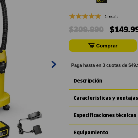
1 reseña
$
309
.
990
$
149
.
9
Comprar
Paga hasta en 3 cuotas de $49.
Descripción
Características y ventajas
Especificaciones técnicas
Equipamiento