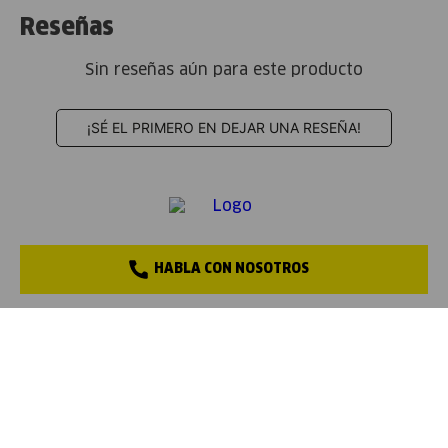
Reseñas
Sin reseñas aún para este producto
¡SÉ EL PRIMERO EN DEJAR UNA RESEÑA!
HABLA CON NOSOTROS
REDES SOCIALES
+
Servicio al Cliente
+
Institucional