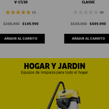
V-17/20
CLASSIC
(1)
(0)
$
309
.
990
$
149
.
990
$
569
.
990
$
449
.
990
AÑADIR AL CARRITO
AÑADIR AL CARRITO
HOGAR Y JARDIN
Equipos de limpieza para todo el hogar.