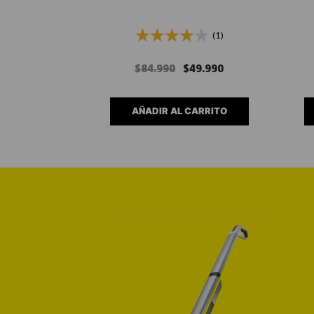
(1)
$
84
.
990
$
49
.
990
AÑADIR AL CARRITO