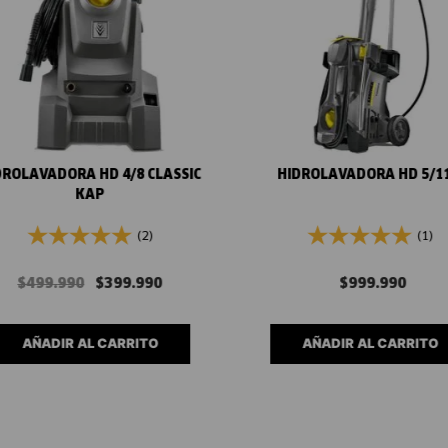
Vista rápida
Vista rápida
DROLAVADORA HD 4/8 CLASSIC
HIDROLAVADORA HD 5/11
KAP
(2)
(1)
$
499
.
990
$
399
.
990
$
999
.
990
AÑADIR AL CARRITO
AÑADIR AL CARRITO