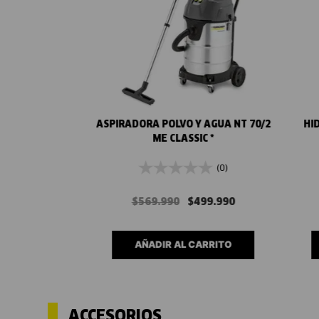
Vista rápida
ASPIRADORA POLVO Y AGUA NT 70/2
HI
ME CLASSIC *
(0)
$
569
.
990
$
499
.
990
AÑADIR AL CARRITO
ACCESORIOS