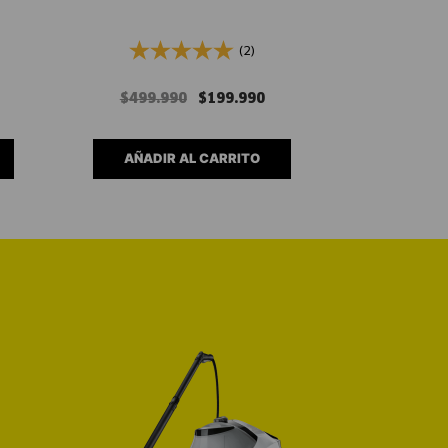
(2)
$
499
.
990
$
199
.
990
AÑADIR AL CARRITO