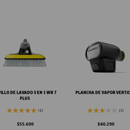
Vista rápida
Vista rápida
ILLO DE LAVADO 3 EN 1 WB 7
PLANCHA DE VAPOR VERTI
PLUS
(1)
(1)
$
55
.
690
$
40
.
290